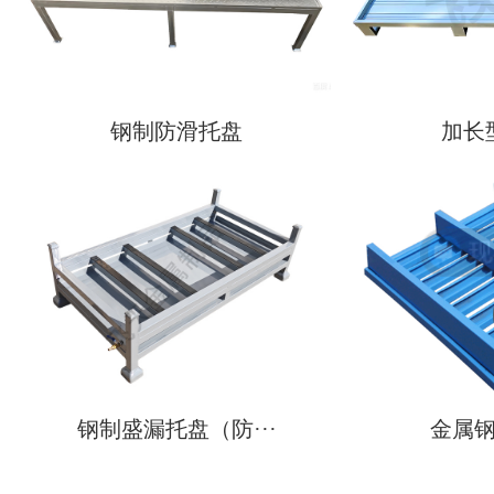
钢制防滑托盘
加长
现
钢制盛漏托盘（防···
金属