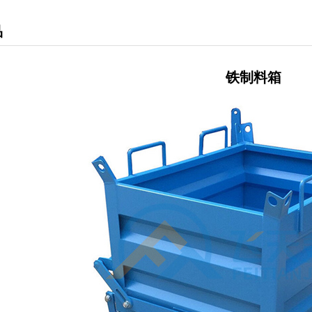
品
铁制料箱